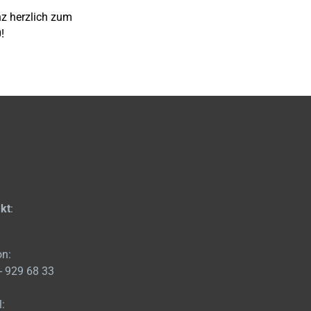
z herzlich zum
!
kt
:
on:
- 929 68 33
l: